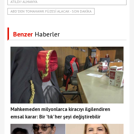
ATILDI! ALMANYA
ABD'DEN TOMAHAWK FÜZESI ALACAK - SON DAKIKA
Benzer
Haberler
Mahkemeden milyonlarca kiracıyı ilgilendiren
emsal karar: Bir 'tık' her şeyi değiştirebilir