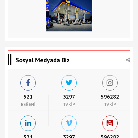
Sosyal Medyada Biz
521
3297
596282
BEĞENI
TAKIP
TAKIP
521
3297
596282