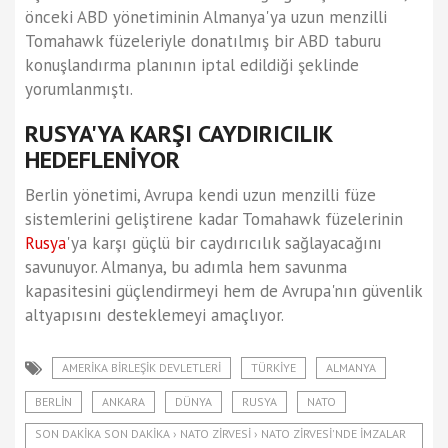
önceki ABD yönetiminin Almanya'ya uzun menzilli
Tomahawk füzeleriyle donatılmış bir ABD taburu
konuşlandırma planının iptal edildiği şeklinde
yorumlanmıştı.
RUSYA'YA KARŞI CAYDIRICILIK
HEDEFLENİYOR
Berlin yönetimi, Avrupa kendi uzun menzilli füze
sistemlerini geliştirene kadar Tomahawk füzelerinin
Rusya
'ya karşı güçlü bir caydırıcılık sağlayacağını
savunuyor. Almanya, bu adımla hem savunma
kapasitesini güçlendirmeyi hem de Avrupa'nın güvenlik
altyapısını desteklemeyi amaçlıyor.
AMERIKA BIRLEŞIK DEVLETLERI
TÜRKIYE
ALMANYA
BERLIN
ANKARA
DÜNYA
RUSYA
NATO
SON DAKIKA SON DAKIKA › NATO ZIRVESI › NATO ZIRVESI'NDE IMZALAR