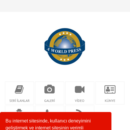
SERİ İLANLAR
GALERİ
VİDEO
KÜNYE
Bu internet sitesinde, kullanıcı deneyimini
YAZARLAR
İLETİŞİM
RSS
geliştirmek ve internet sitesinin verimli