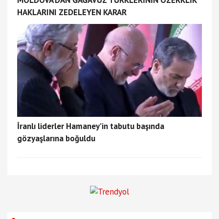
MOLDOVA’DAN GAGAVUZ TÜRKLERİNİN ÖZERKLİK
HAKLARINI ZEDELEYEN KARAR
İranlı liderler Hamaney’in tabutu başında
gözyaşlarına boğuldu