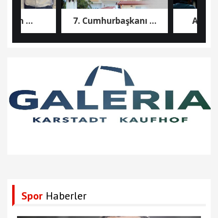
in ...
7. Cumhurbaşkanı ...
ATİK 22 A
Spor
Haberler