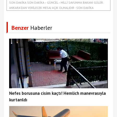
SON DAKIKA SON DAKIKA › GÜNCEL › MILLI SAVUNMA BAKANI GÜLER:
ANKARA'DAN VERILECEK MESAJ AÇIK OLMALIDIR - SON DAKIKA
Benzer
Haberler
Nefes borusuna cisim kaçtı! Hemlich manevrasıyla
kurtarıldı