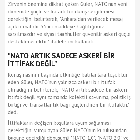
Zirvenin önemine dikkat çeken Güler, NATO'nun yeni
dönemde güçlü ve kararlı bir duruş sergilemesi
gerektiğini belirterek, "Ankara'dan verilecek mesaj
açık olmalıdır. 5'inci maddeye bağlılığımız
sarsılmazdır ve siyasi taahhütler güvenilir askeri güçle
desteklenecektir." ifadelerini kullandı.
"NATO ARTIK SADECE ASKERİ BİR
İTTİFAK DEĞİL"
Konuşmasının başında etkinliğe katılanlara teşekkür
eden Güler, NATO'nun yalnızca askeri bir ittifak
olmadığını belirterek, "NATO artık sadece bir askeri
ittifak değil. Aynı zamanda kolektif savunma, politik iş
birliği ve transatlantik bağı güçlendiren bir ittifaktır."
dedi.
İttifakların değişen koşullara uyum sağlaması
gerektiğini vurgulayan Güler, NATO'nun kuruluşundan
bugüne geçirdiği dönüşümü "NATO 1.0", "NATO 2.0" ve