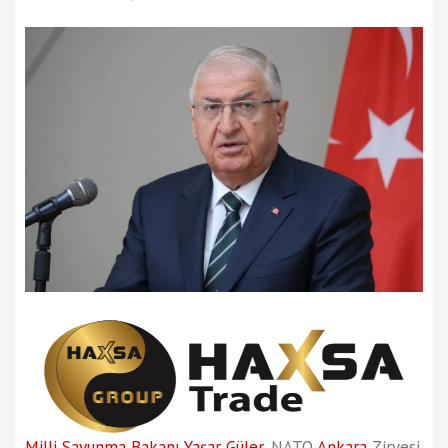
Milli Savunma Bakanı
Yaşar Güler
, NATO
Ankara
Zirvesi