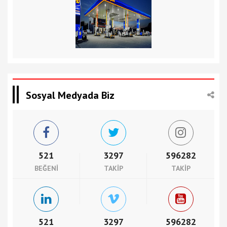
Sosyal Medyada Biz
521
3297
596282
BEĞENI
TAKIP
TAKIP
521
3297
596282