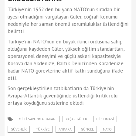
Türkiye'nin 1952'den bu yana NATO'nun sıradan bir
üyesi olmadığını vurgulayan Güler, coğrafi konumu
nedeniyle her zaman önemli sorumluluklar üstlendiğini
belirtti.
Türkiye'nin NATO'nun en büyük ikinci ordusuna sahip
olduğunu kaydeden Güler, yüksek eğitim standartları,
operasyonel deneyimi ve güçlü askeri kapasitesiyle
Kosova'dan Akdeniz'e, Baltık Denizi'nden Karadeniz'e
kadar NATO görevlerine aktif katkı sunduğunu ifade
etti.
Son gerçekleştirilen tatbikatların da Türkiye'nin
Avrupa-Atlantik güvenliğinde üstlendiği kritik rolü
ortaya koyduğunu sözlerine ekledi.
MILLI SAVUNMA BAKANI
YAŞAR GÜLER
DIPLOMASI
GÜVENLIK
TÜRKIYE
ANKARA
GÜNCEL
NATO