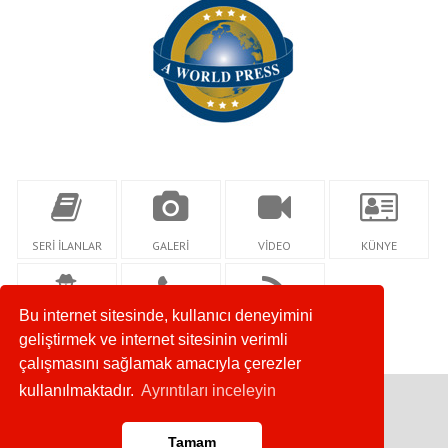
SERİ İLANLAR
GALERİ
VİDEO
KÜNYE
Bu internet sitesinde, kullanıcı deneyimini
YAZARLAR
İLETİŞİM
RSS
geliştirmek ve internet sitesinin verimli
çalışmasını sağlamak amacıyla çerezler
kullanılmaktadır.
Ayrıntıları inceleyin
Copyright © 2019
Tamam