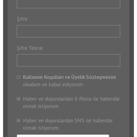
Şifre
Şifre Tekrar
Kullanım Koşulları ve Üyelik Sözleşmesini
okudum ve kabul ediyorum.
Haber ve duyurulardan E-Posta ile haberdar
olmak istiyorum.
Haber ve duyurulardan SMS ile haberdar
olmak istiyorum.