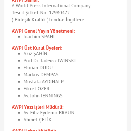
AWPI Sahibi:
A World Press International Company
Tescil Şitket No: 12980472
( Birleşik Krallık )Londra- İngiltere
AWPI Genel Yayın Yönetmeni:
Joachim SPAHL
AWPI Üst Kurul Üyeleri:
Aziz ŞAHİN
Prof.Dr. Tadeusz IWINSKI
Florian DUDU
Markos DEMPAS
Mustafa AYDINALP
Fikret ÖZER
Av. John JENNINGS
AWPI Yazı işleri Müdürü:
Av. Filiz Eydemir BRAUN
Ahmet ÇELİK