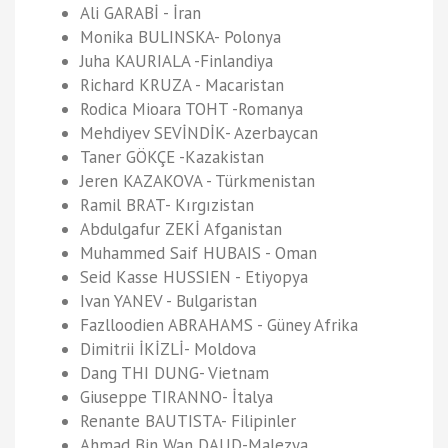
Ali GARABİ - İran
Monika BULINSKA- Polonya
Juha KAURIALA -Finlandiya
Richard KRUZA - Macaristan
Rodica Mioara TOHT -Romanya
Mehdiyev SEVİNDİK- Azerbaycan
Taner GÖKÇE -Kazakistan
Jeren KAZAKOVA - Türkmenistan
Ramil BRAT- Kırgızistan
Abdulgafur ZEKİ Afganistan
Muhammed Saif HUBAIS - Oman
Seid Kasse HUSSIEN - Etiyopya
Ivan YANEV - Bulgaristan
Fazlloodien ABRAHAMS - Güney Afrika
Dimitrii İKİZLİ- Moldova
Dang THI DUNG- Vietnam
Giuseppe TIRANNO- İtalya
Renante BAUTISTA- Filipinler
Ahmad Bin Wan DAUD-Malezya