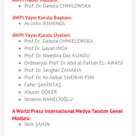
AWPI Haber Müdürü:
Prof. Dr. Danuta CHMILOWSKA
AWPI Yayın Kurulu Başkanı:
Av. John JENNINGS
AWPI Yayın Kurulu Üyeleri:
Prof.Dr. .Danuta CHMIELEWSKA
Prof.Dr. Gayad INDA
Prof. Dr. Nivedita Das KUNDU
Ordinaryüs Prof. Dr. Abd al-Fattah EL- AWAİSİ
Prof. Dr. Serghei ZAHARIA
Prof. Dr. Ali Akbar SHEIKHI-FINI
Cafer ŞAHİNTAŞ
Abuzer DOKER
İbrahim NANECİOĞLU
A World Press International Medya Tanıtım Genel
Müdürü:
İdris ŞAHİN