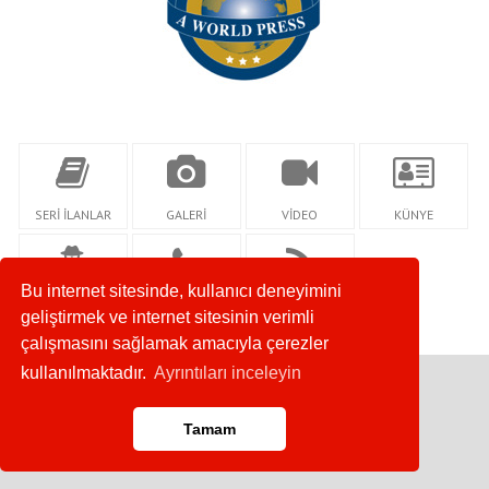
SERİ İLANLAR
GALERİ
VİDEO
KÜNYE
Bu internet sitesinde, kullanıcı deneyimini
YAZARLAR
İLETİŞİM
RSS
geliştirmek ve internet sitesinin verimli
çalışmasını sağlamak amacıyla çerezler
kullanılmaktadır.
Ayrıntıları inceleyin
Copyright © 2019
Tamam
Anasayfa
RSS
İletişim