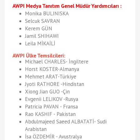
AWPI Medya Tanıtım Genel Müdür Yardımcıları :
Monika BULINISKA
Selcuk SAVRAN
Kerem GÜN
Jamil SHIHAWI
Leila MİKAİLİ
AWPI Ülke Temsilcileri:
Michael CHARLES- İngiltere
Horst KOSTER-Almanya
Mehmet ARAT-Türkiye
Jyoti RATHORE -Hindistan
Xiong Jian GUO -Çin
Evgenii LELIKOV -Rusya
Patricia PAVAN - Fransa
Rao KASHIF - Pakistan
Abdulmajeed Saeed ALBATATİ- Sudi
Arabistan
İsa ÖZDEMİR - Avustralya