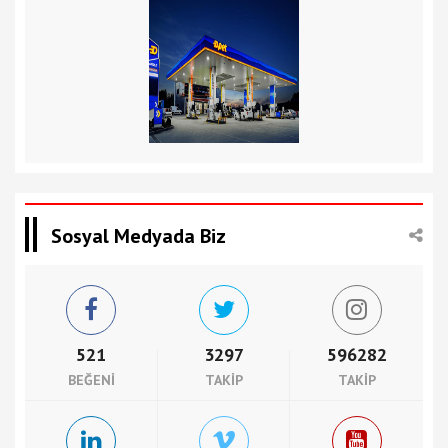
Sosyal Medyada Biz
521
3297
596282
BEĞENI
TAKIP
TAKIP