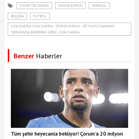
YOURI TIELEMANS
DÜNYA KUPASI
SENEGAL
BELÇIKA
FUTBOL
SON DAKIKA SON DAKIKA › DÜNYA KUPASI › İKI YILDIZ SAHANIN
ORTASINDA BIRBIRINE GIRDI - SON DAKIKA
Benzer
Haberler
Tüm şehir heyecanla bekliyor! Çorum'a 20 milyon