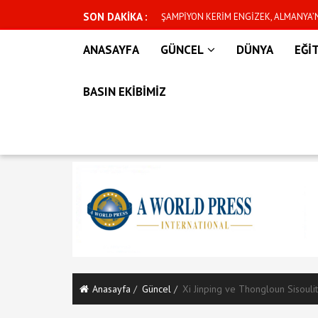
SON DAKİKA :
n yeni dönem başlıyor
ŞAMPİYON KERİM ENGİZEK, ALMANYA
İÇİN CUMARTESİ GÜNÜ KAFESE ÇIKIYO
ANASAYFA
GÜNCEL
DÜNYA
EĞİ
BASIN EKİBİMİZ
Anasayfa
Güncel
Xi Jinping ve Thongloun Sisoulit