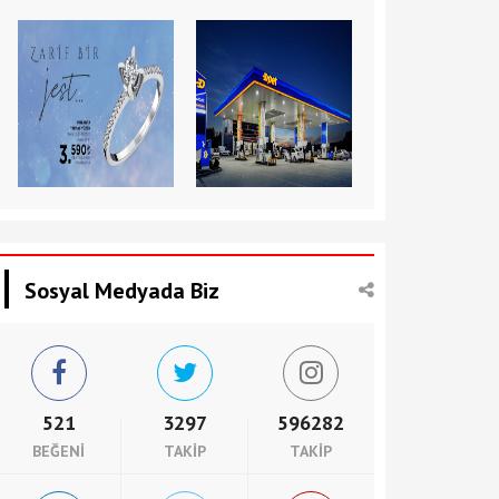
Sosyal Medyada Biz
521
3297
596282
BEĞENI
TAKIP
TAKIP