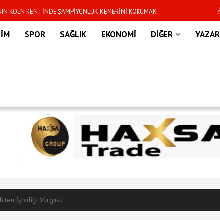
’NIN KÖLN KENTİNDE ŞAMPİYONLUK KEMERİNİ KORUMAK
Dünya Kupası sonras
R
TİM
SPOR
SAĞLIK
EKONOMİ
DİĞER
YAZAR
h'ten İşbirliği Vurgusu