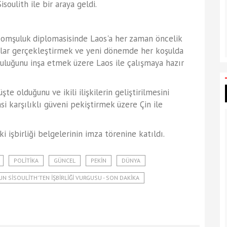
oulith ile bir araya geldi.
komşuluk diplomasisinde Laos'a her zaman öncelik
ılımlar gerçekleştirmek ve yeni dönemde her koşulda
luluğunu inşa etmek üzere Laos ile çalışmaya hazır
te olduğunu ve ikili ilişkilerin geliştirilmesini
asi karşılıklı güveni pekiştirmek üzere Çin ile
ki işbirliği belgelerinin imza törenine katıldı.
POLITIKA
GÜNCEL
PEKIN
DÜNYA
UN SISOULITH'TEN İŞBIRLIĞI VURGUSU - SON DAKIKA