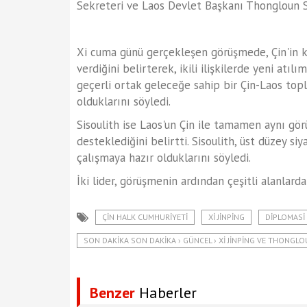
Sekreteri ve Laos Devlet Başkanı Thongloun Sis
Xi cuma günü gerçekleşen görüşmede, Çin'in 
verdiğini belirterek, ikili ilişkilerde yeni at
geçerli ortak geleceğe sahip bir Çin-Laos top
olduklarını söyledi.
Sisoulith ise Laos'un Çin ile tamamen aynı görüş
desteklediğini belirtti. Sisoulith, üst düzey siy
çalışmaya hazır olduklarını söyledi.
İki lider, görüşmenin ardından çeşitli alanlarda
ÇIN HALK CUMHURIYETI
XI JINPING
DIPLOMASI
SON DAKIKA SON DAKIKA › GÜNCEL › XI JINPING VE THONGLO
Benzer
Haberler