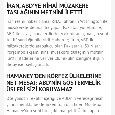
İRAN, ABD'YE NİHAİ MÜZAKERE
TASLAĞININ METNİNİ İLETTİ
İran resmi haber ajansı IRNA, Tahran'ın Washington ile
müzakerelerde aracılık yapan Pakistan yönetimine,
ABD ile savaşı sona erdirebilecek bir anlaşma için yeni
teklif sunduğu bildirildi. Haberde; "İran, ABD ile
müzakerelerde arabulucu olan Pakistan'a, 30 Nisan
Perşembe akşamı nihai müzakere taslağının metnini
iletti." ifadelerine yer verildi. Teklifin içeriğine ilişkin
detay ise paylaşılmadı.
HAMANEY’DEN KÖRFEZ ÜLKELERİNE
NET MESAJ: ABD'NİN GÖSTERMELİK
ÜSLERİ SİZİ KORUYAMAZ
Öte yandan Teklifin içeriği ve ABD’nin vereceği resmi
yanıt merakla beklenirken İran dini lideri Mücteba
Hamaney'den yeni bir açıklama geldi. Üstü kapalı