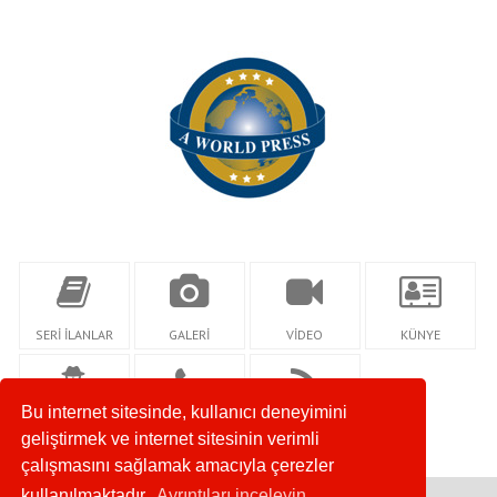
SERİ İLANLAR
GALERİ
VİDEO
KÜNYE
Bu internet sitesinde, kullanıcı deneyimini
YAZARLAR
İLETİŞİM
RSS
geliştirmek ve internet sitesinin verimli
çalışmasını sağlamak amacıyla çerezler
kullanılmaktadır.
Ayrıntıları inceleyin