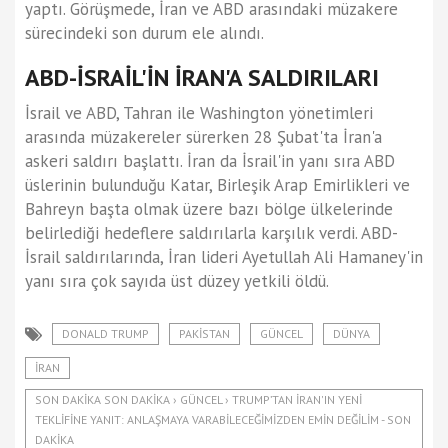
yaptı. Görüşmede, İran ve ABD arasındaki müzakere
sürecindeki son durum ele alındı.
ABD-İSRAİL'İN İRAN'A SALDIRILARI
İsrail ve ABD, Tahran ile Washington yönetimleri
arasında müzakereler sürerken 28 Şubat'ta İran'a
askeri saldırı başlattı. İran da İsrail'in yanı sıra ABD
üslerinin bulunduğu Katar, Birleşik Arap Emirlikleri ve
Bahreyn başta olmak üzere bazı bölge ülkelerinde
belirlediği hedeflere saldırılarla karşılık verdi. ABD-
İsrail saldırılarında, İran lideri Ayetullah Ali Hamaney'in
yanı sıra çok sayıda üst düzey yetkili öldü.
DONALD TRUMP
PAKISTAN
GÜNCEL
DÜNYA
İRAN
SON DAKIKA SON DAKIKA › GÜNCEL › TRUMP’TAN İRAN'IN YENI
TEKLIFINE YANIT: ANLAŞMAYA VARABILECEĞIMIZDEN EMIN DEĞILIM - SON
DAKIKA